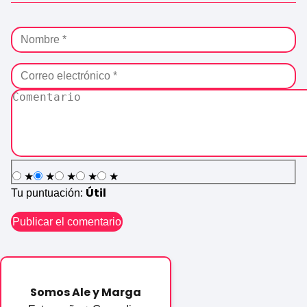
★
★
★
★
★
Útil
Tu puntuación:
Somos Ale y Marga